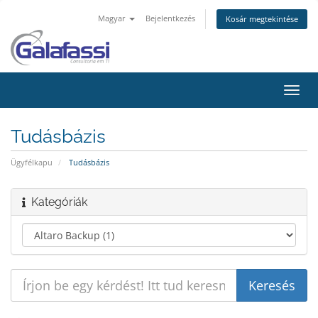
Magyar
Bejelentkezés
Kosár megtekintése
Váltá
a
navig
Tudásbázis
Ügyfélkapu
Tudásbázis
Kategóriák