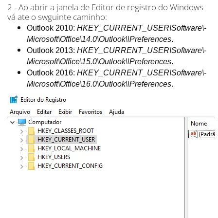
2 - Ao abrir a janela de Editor de registro do Windows
vá ate o swguinte caminho:
Outlook 2010:
HKEY_CURRENT_USER\­Software\­
Microsoft\­Office\­14.0\­Outlook\­\Preferences
.
Outlook 2013:
HKEY_CURRENT_USER\­Software\­
Microsoft\­Office\­15.0\­Outlook\­\Preferences
.
Outlook 2016:
HKEY_CURRENT_USER\­Software\­
Microsoft\­Office\­16.0\­Outlook\­\Preferences
.