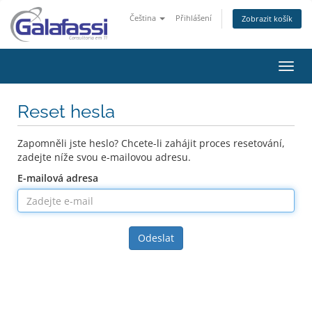
Čeština
Přihlášení
Zobrazit košík
Přep
navig
Reset hesla
Zapomněli jste heslo? Chcete-li zahájit proces resetování,
zadejte níže svou e-mailovou adresu.
E-mailová adresa
Odeslat