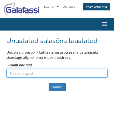
Estonian
Logi sisse
Vaata ostukorvi
Lülit
navig
Unustatud salasõna taastatud
Unustasid parooli? Lähtestamisprotsessi alustamiseks
sisestage allpool oma e-posti aadress.
E-maili aadress
Saada