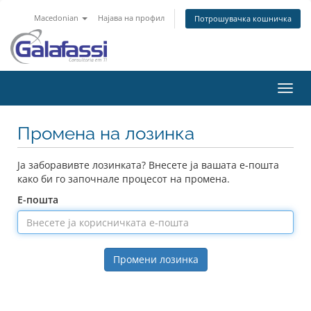
Macedonian
Најава на профил
Потрошувачка кошничка
Вклу
ја
нави
Промена на лозинка
Ја заборавивте лозинката? Внесете ја вашата е-пошта
како би го започнале процесот на промена.
Е-пошта
Промени лозинка